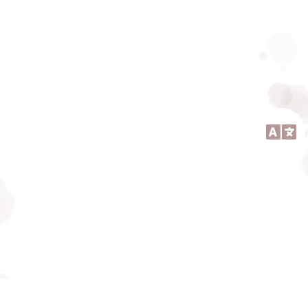
CONTATTI
Rivolta d’Adda (CR)
email: info@carlottaf.it
ENG
SI RICEVE SU APPUNTAMENTO
Lavoro su Bergamo, Brescia, Crema, Treviglio, Cremona,
Lago di Como, Lago di Garda, Milano, Lombardia e Italia